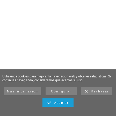
Utilizamos cookies para mejorar la navegación web y obtener estadísticas. Si
continuas navegando, consideramos que aceptas su uso.
Más información
Configurar
Rechazar
Aceptar